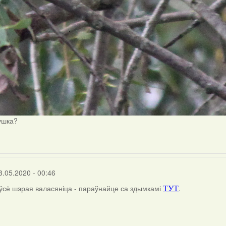
ушка?
3.05.2020 - 00:46
 ўсё шэрая валасяніца - параўнайце са здымкамі
.
ТУТ