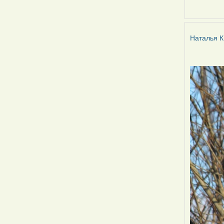
Наталья
К
Наталья К