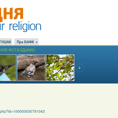
ТУШАК
Пра БАФК
НІЯ ФОТАЗДЫМКІ
le.php?id=100000630791043