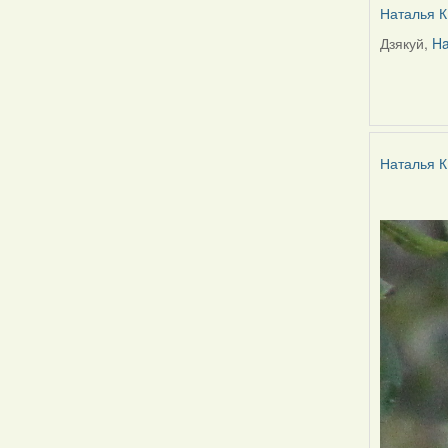
Наталья К
Дзякуй,
Ha
In
reply
to
by
Harrier
Наталья К