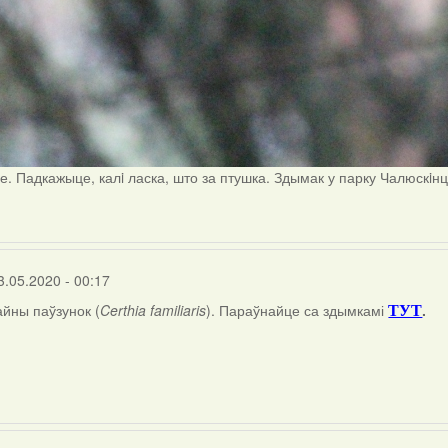
е. Падкажыце, калi ласка, што за птушка. Здымак у парку Чалюскiн
3.05.2020 - 00:17
айны паўзунок (
Certhia familiaris
). Параўнайце са здымкамі
.
ТУТ