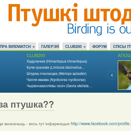
ПРА BIRDWATCH
ГАЛЕРЭЯ
CLUB200
ФОРУМ
СПІСЫ П
CLUB200
АПОШ
Хадулачнік (Himantopus himantopus)
Кулік-гразевік (Limicola falcinellus…
Шчурка-пчалаедка (Merops apiaster)
Чапля-кваква (Nycticorax nycticorax)
Чырвонаваллёвы гагач (Gavia stellata…
за птушка??
 вызначыць - вось тут інфармацыя
http://www.facebook.com/profi