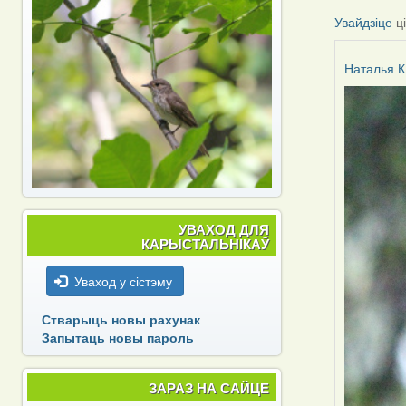
Увайдзіце
ц
Наталья К
УВАХОД ДЛЯ
КАРЫСТАЛЬНІКАЎ
Уваход у сістэму
Стварыць новы рахунак
Запытаць новы пароль
ЗАРАЗ НА САЙЦЕ