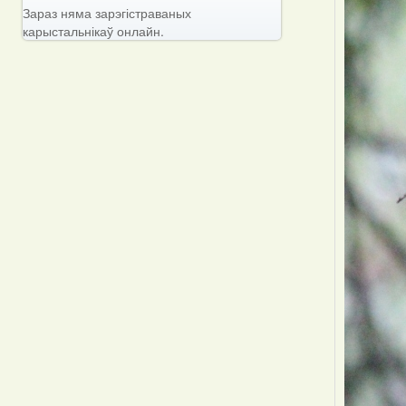
Зараз няма зарэгістраваных
карыстальнікаў онлайн.