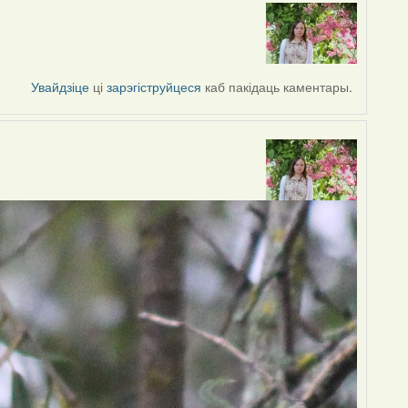
Увайдзіце
ці
зарэгіструйцеся
каб пакідаць каментары.