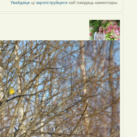
Увайдзіце
ці
зарэгіструйцеся
каб пакідаць каментары.