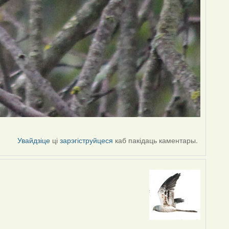
Увайдзіце
ці
зарэгіструйцеся
каб пакідаць каментары.