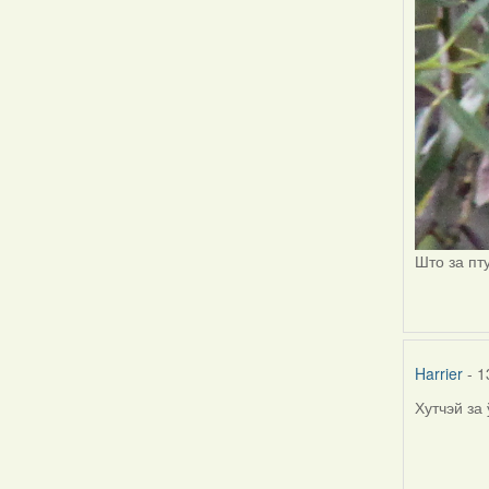
Што за пт
Harrier
- 1
Хутчэй за
In
reply
to
by