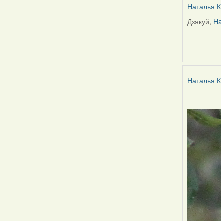
Наталья К
Дзякуй,
Ha
In
reply
to
by
Harrier
Наталья К