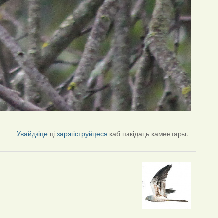
Увайдзіце
ці
зарэгіструйцеся
каб пакідаць каментары.