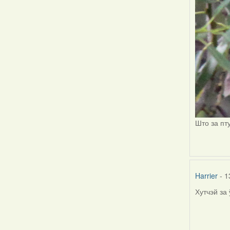
Што за пт
Harrier
- 1
Хутчэй за
In
reply
to
by