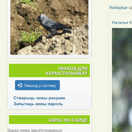
Увайдзіце
ц
Наталья К
УВАХОД ДЛЯ
КАРЫСТАЛЬНІКАЎ
Уваход у сістэму
Стварыць новы рахунак
Запытаць новы пароль
ЗАРАЗ НА САЙЦЕ
Зараз няма зарэгістраваных