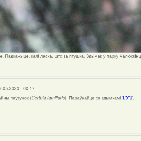
е. Падкажыце, калi ласка, што за птушка. Здымак у парку Чалюскiн
3.05.2020 - 00:17
айны паўзунок (
Certhia familiaris
). Параўнайце са здымкамі
.
ТУТ