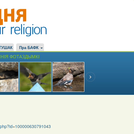
ТУШАК
Пра БАФК
НІЯ ФОТАЗДЫМКІ
le.php?id=100000630791043