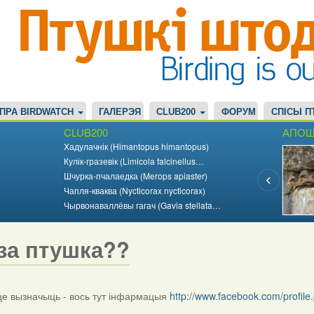
ПРА BIRDWATCH
ГАЛЕРЭЯ
CLUB200
ФОРУМ
СПІСЫ П
CLUB200
АПОШ
Хадулачнік (Himantopus himantopus)
Кулік-гразевік (Limicola falcinellus…
Шчурка-пчалаедка (Merops apiaster)
Чапля-кваква (Nycticorax nycticorax)
Чырвонаваллёвы гагач (Gavia stellata…
за птушка??
 вызначыць - вось тут інфармацыя
http://www.facebook.com/profi