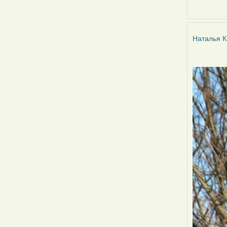
Наталья
К
Наталья К