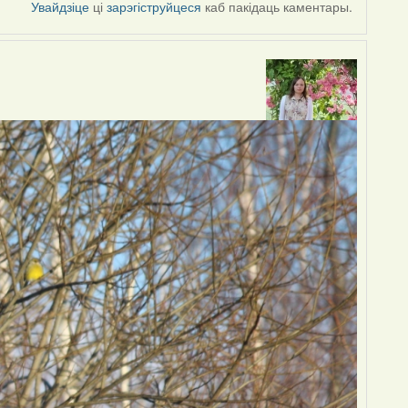
Увайдзіце
ці
зарэгіструйцеся
каб пакідаць каментары.