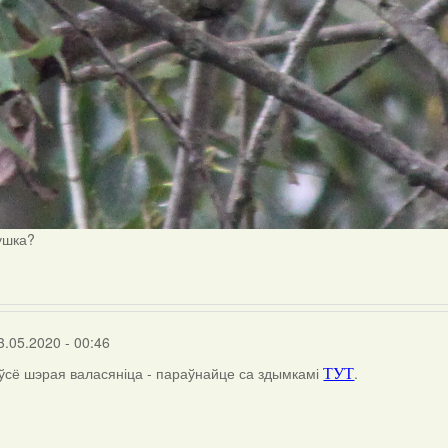
ушка?
3.05.2020 - 00:46
 ўсё шэрая валасяніца - параўнайце са здымкамі
.
ТУТ