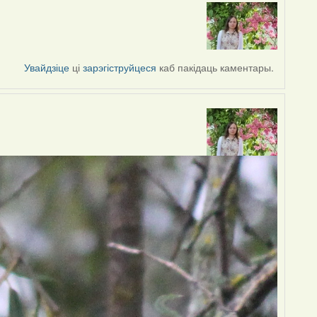
Увайдзіце
ці
зарэгіструйцеся
каб пакідаць каментары.