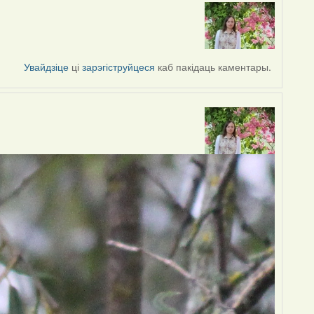
Увайдзіце
ці
зарэгіструйцеся
каб пакідаць каментары.