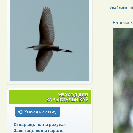
Увайдзіце
ц
Наталья К
УВАХОД ДЛЯ
КАРЫСТАЛЬНІКАЎ
Уваход у сістэму
Стварыць новы рахунак
Запытаць новы пароль