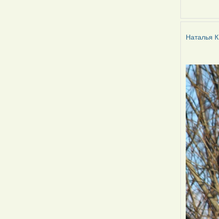
Наталья
К
Наталья К