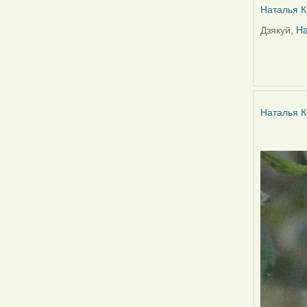
Наталья К
Дзякуй,
Ha
In
reply
to
by
Harrier
Наталья К