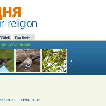
ТУШАК
Пра БАФК
НІЯ ФОТАЗДЫМКІ
le.php?id=100000630791043