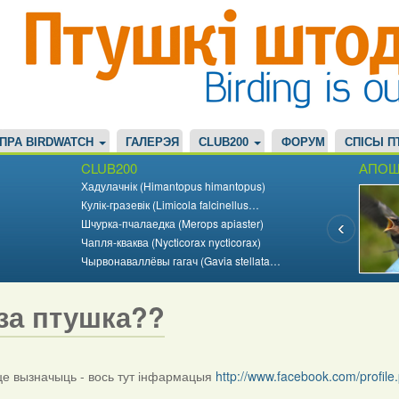
ПРА BIRDWATCH
ГАЛЕРЭЯ
CLUB200
ФОРУМ
СПІСЫ П
CLUB200
АПОШ
Хадулачнік (Himantopus himantopus)
Кулік-гразевік (Limicola falcinellus…
Шчурка-пчалаедка (Merops apiaster)
Чапля-кваква (Nycticorax nycticorax)
Чырвонаваллёвы гагач (Gavia stellata…
за птушка??
 вызначыць - вось тут інфармацыя
http://www.facebook.com/profi