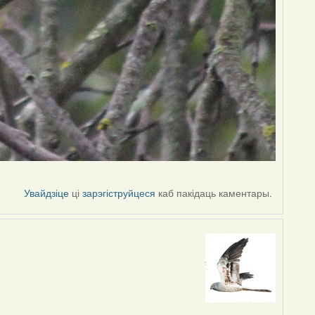
Увайдзіце
ці
зарэгіструйцеся
каб пакідаць каментары.