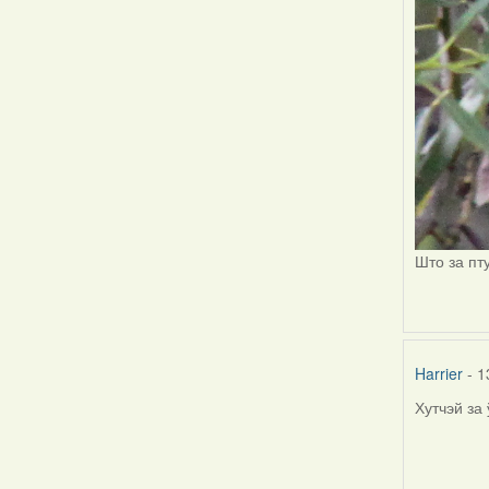
Што за пт
Harrier
- 1
Хутчэй за
In
reply
to
by