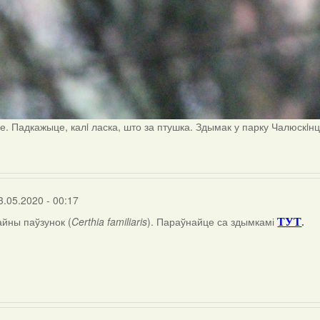
е. Падкажыце, калi ласка, што за птушка. Здымак у парку Чалюскiн
3.05.2020 - 00:17
айны паўзунок (
Certhia familiaris
). Параўнайце са здымкамі
.
ТУТ