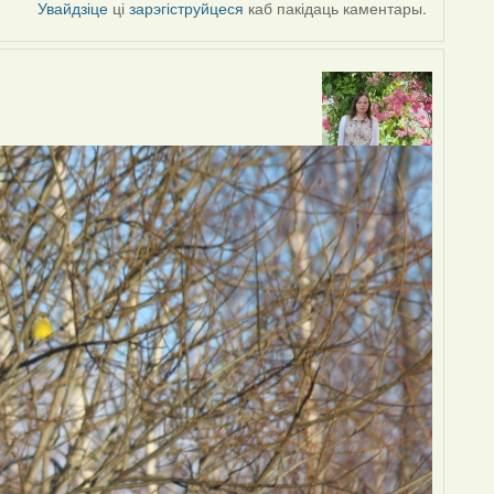
Увайдзіце
ці
зарэгіструйцеся
каб пакідаць каментары.