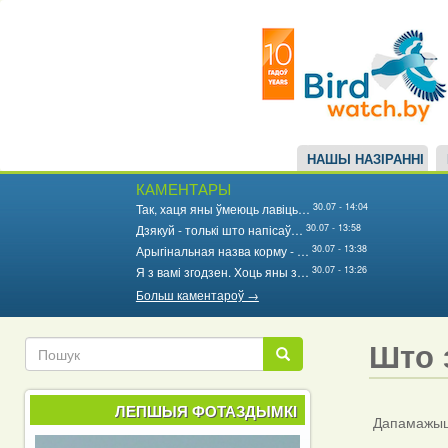
Main
Перайсці
да
navigation
асноўнага
змесціва
НАШЫ НАЗІРАННІ
КАМЕНТАРЫ
30.07 - 14:04
Так, хаця яны ўмеюць лавіць…
30.07 - 13:58
Дзякуй - толькі што напісаў…
30.07 - 13:38
Арыгінальная назва корму - …
30.07 - 13:26
Я з вамі згодзен. Хоць яны з…
Больш каментароў →
Што 
Пошук
Пошук
ЛЕПШЫЯ ФОТАЗДЫМКІ
Дапамажыце