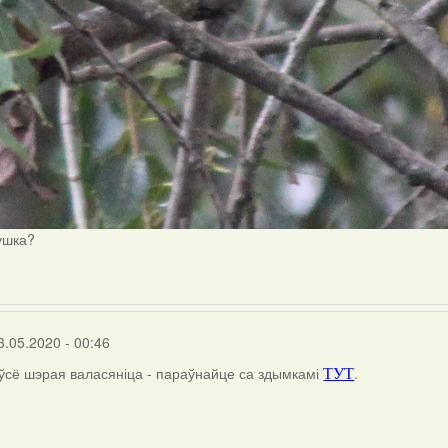
ушка?
3.05.2020 - 00:46
 ўсё шэрая валасяніца - параўнайце са здымкамі
.
ТУТ