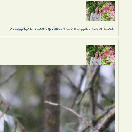
Увайдзіце
ці
зарэгіструйцеся
каб пакідаць каментары.