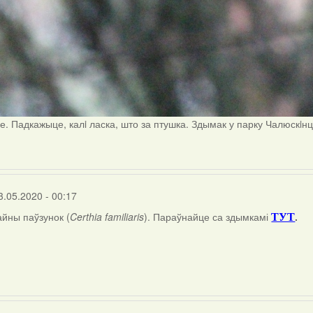
е. Падкажыце, калi ласка, што за птушка. Здымак у парку Чалюскiн
3.05.2020 - 00:17
айны паўзунок (
Certhia familiaris
). Параўнайце са здымкамі
.
ТУТ