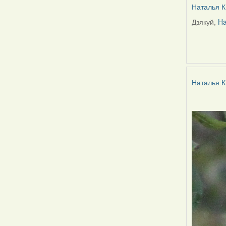
Наталья К
Дзякуй,
Ha
In
reply
to
by
Harrier
Наталья К