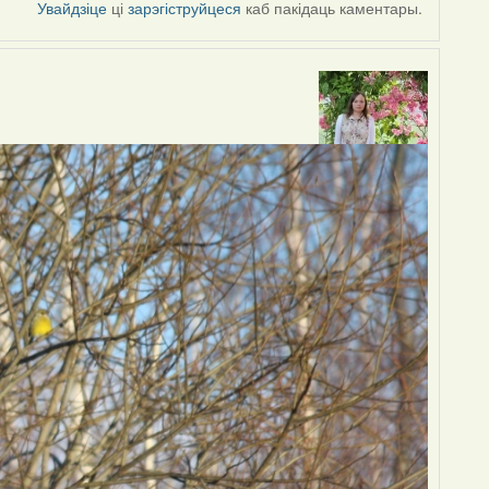
Увайдзіце
ці
зарэгіструйцеся
каб пакідаць каментары.