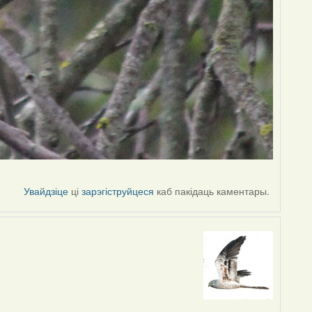
Увайдзіце
ці
зарэгіструйцеся
каб пакідаць каментары.