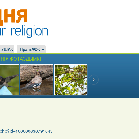
ТУШАК
Пра БАФК
НІЯ ФОТАЗДЫМКІ
le.php?id=100000630791043