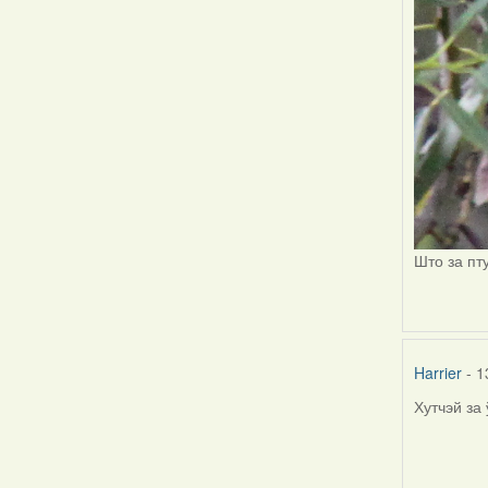
Што за пт
Harrier
- 1
Хутчэй за
In
reply
to
by