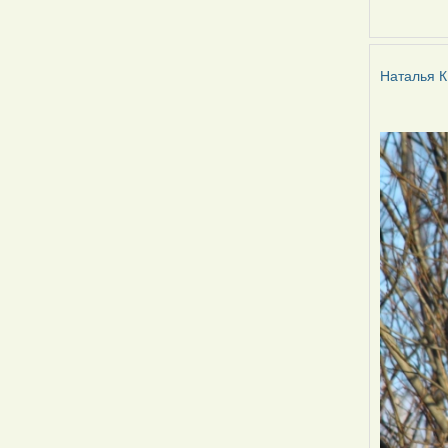
Наталья
К
Наталья К