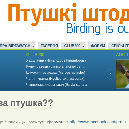
ПРА BIRDWATCH
ГАЛЕРЭЯ
CLUB200
ФОРУМ
СПІСЫ П
CLUB200
АПОШ
Хадулачнік (Himantopus himantopus)
Кулік-гразевік (Limicola falcinellus…
Шчурка-пчалаедка (Merops apiaster)
Чапля-кваква (Nycticorax nycticorax)
Чырвонаваллёвы гагач (Gavia stellata…
за птушка??
 вызначыць - вось тут інфармацыя
http://www.facebook.com/profi