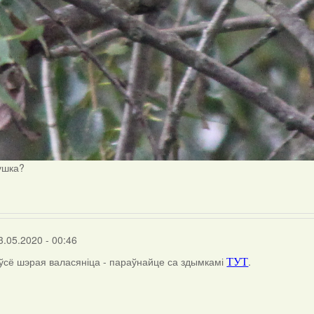
ушка?
3.05.2020 - 00:46
 ўсё шэрая валасяніца - параўнайце са здымкамі
.
ТУТ