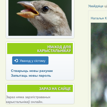
Увайдзіце
ц
Наталья К
УВАХОД ДЛЯ
КАРЫСТАЛЬНІКАЎ
Уваход у сістэму
Стварыць новы рахунак
Запытаць новы пароль
ЗАРАЗ НА САЙЦЕ
Зараз няма зарэгістраваных
карыстальнікаў онлайн.