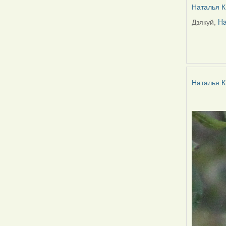
Наталья К
Дзякуй,
Ha
In
reply
to
by
Harrier
Наталья К