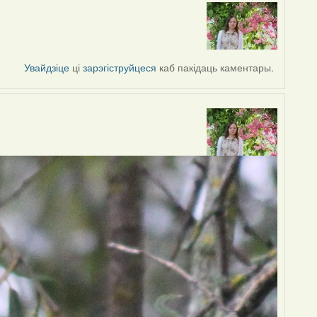
Увайдзіце
ці
зарэгіструйцеся
каб пакідаць каментары.