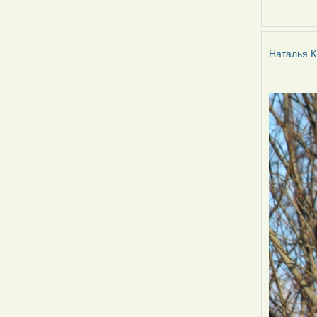
Наталья
К
Наталья К