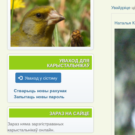
Увайдзіце
ц
Наталья К
УВАХОД ДЛЯ
КАРЫСТАЛЬНІКАЎ
Уваход у сістэму
Стварыць новы рахунак
Запытаць новы пароль
ЗАРАЗ НА САЙЦЕ
Зараз няма зарэгістраваных
карыстальнікаў онлайн.