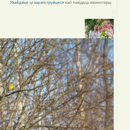
Увайдзіце
ці
зарэгіструйцеся
каб пакідаць каментары.