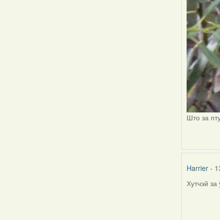
Што за пт
Harrier
- 1
Хутчэй за
In
reply
to
by