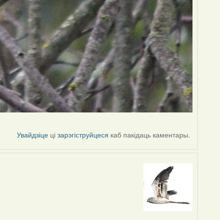
Увайдзіце
ці
зарэгіструйцеся
каб пакідаць каментары.