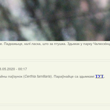
е. Падкажыце, калi ласка, што за птушка. Здымак у парку Чалюскiн
3.05.2020 - 00:17
айны паўзунок (
Certhia familiaris
). Параўнайце са здымкамі
.
ТУТ