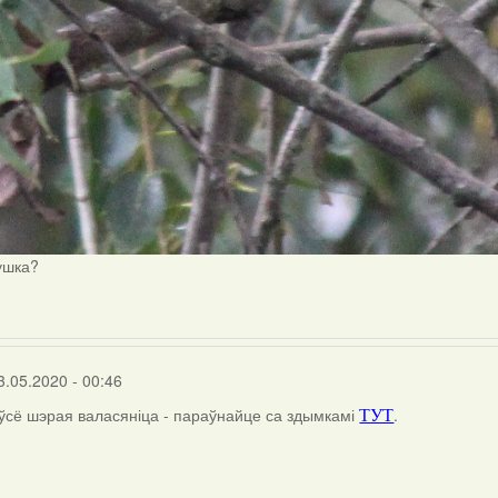
ушка?
3.05.2020 - 00:46
 ўсё шэрая валасяніца - параўнайце са здымкамі
.
ТУТ