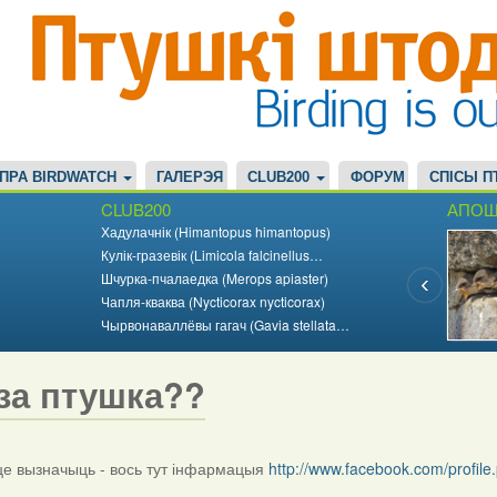
ПРА BIRDWATCH
ГАЛЕРЭЯ
CLUB200
ФОРУМ
СПІСЫ П
CLUB200
АПОШ
Хадулачнік (Himantopus himantopus)
Кулік-гразевік (Limicola falcinellus…
Шчурка-пчалаедка (Merops apiaster)
Чапля-кваква (Nycticorax nycticorax)
Чырвонаваллёвы гагач (Gavia stellata…
за птушка??
 вызначыць - вось тут інфармацыя
http://www.facebook.com/profi