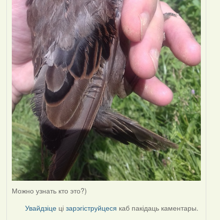
Можно узнать кто это?)
Увайдзіце
ці
зарэгіструйцеся
каб пакідаць каментары.