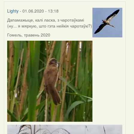
Lighty
- 01.06.2020 - 13:18
Дапамажыце, калі ласка, з чаротаўкамі
(ну... я мяркую, што гэта нейкія чаротаўкі?)
Гомель, травень 2020