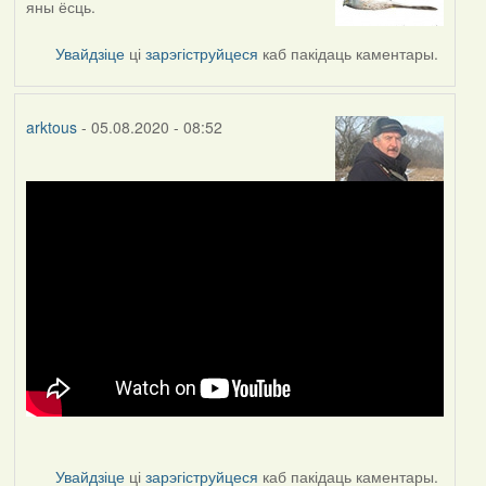
яны ёсць.
to
by
Увайдзіце
ці
зарэгіструйцеся
каб пакідаць каментары.
arktous
arktous
- 05.08.2020 - 08:52
Увайдзіце
ці
зарэгіструйцеся
каб пакідаць каментары.