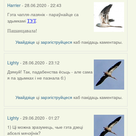
Harrier
- 28.06.2020 - 22:43
Гэта чапля-лазянік - параўнайце са
In
здымкамі
ТУТ
.
reply
to
Пашанцавала!
by
Lighty
Увайдзіце
ці
зарэгіструйцеся
каб пакідаць каментары.
Lighty
- 28.06.2020 - 23:12
Дзякуй! Так, падабенства ёсьць - але сама
In
я па здымках і не пазнала б:)
reply
to
by
Увайдзіце
ці
зарэгіструйцеся
каб пакідаць каментары.
Harrier
Lighty
- 29.06.2020 - 01:27
1) Ці можна зразумець, чые гэта дзеці
абселі мячэўнік?