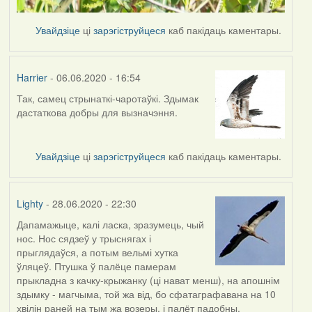
Увайдзіце
ці
зарэгіструйцеся
каб пакідаць каментары.
Harrier
- 06.06.2020 - 16:54
Так, самец стрынаткі-чаротаўкі. Здымак
In
дастаткова добры для вызначэння.
reply
to
by
Увайдзіце
ці
зарэгіструйцеся
каб пакідаць каментары.
Lighty
Lighty
- 28.06.2020 - 22:30
Дапамажыце, калі ласка, зразумець, чый
нос. Нос сядзеў у трыснягах і
прыглядаўся, а потым вельмі хутка
ўляцеў. Птушка ў палёце памерам
прыкладна з качку-крыжанку (ці нават менш), на апошнім
здымку - магчыма, той жа від, бо сфатаграфавана на 10
хвілін раней на тым жа возеры, і палёт падобны.