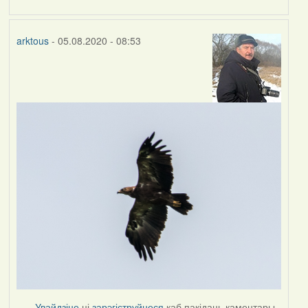
arktous
- 05.08.2020 - 08:53
Увайдзіце
ці
зарэгіструйцеся
каб пакідаць каментары.