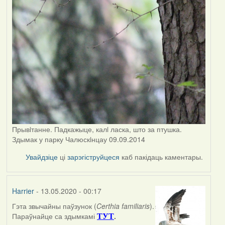
Прывiтанне. Падкажыце, калi ласка, што за птушка.
Здымак у парку Чалюскiнцау 09.09.2014
Увайдзіце
ці
зарэгіструйцеся
каб пакідаць каментары.
Harrier
- 13.05.2020 - 00:17
Гэта звычайны паўзунок (
Certhia familiaris
).
In
Параўнайце са здымкамі
.
ТУТ
reply