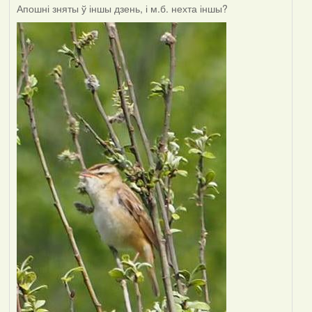
Апошні зняты ў іншы дзень, і м.б. нехта іншы?