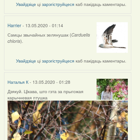
Увайдзіце
ці
зарэгіструйцеся
каб пакідаць каментары.
Harrier
- 13.05.2020 - 01:14
Самцы звычайных зелянушак (
Carduelis
In
chloris
).
reply
to
by
Увайдзіце
ці
зарэгіструйцеся
каб пакідаць каментары.
Наталья
К
Наталья К
- 13.05.2020 - 01:28
Дзякуй. Цiкава, што гэта за прыгожая
In
карычневая птушка
reply
to
by
Harrier