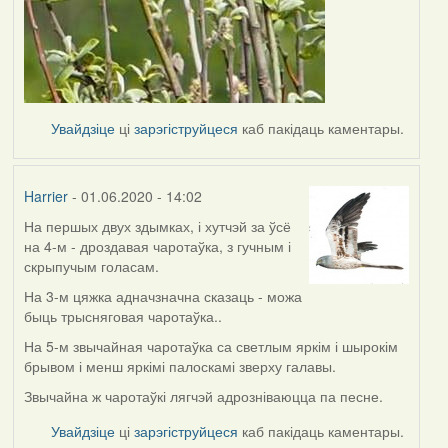
Увайдзіце
ці
зарэгіструйцеся
каб пакідаць каментары.
Harrier
- 01.06.2020 - 14:02
На першых двух здымках, і хутчэй за ўсё
In
на 4-м - дроздавая чаротаўка, з гучным і
reply
скрыпучым голасам.
to
by
На 3-м цяжка адначзначна сказаць - можа
Lighty
быць трысняговая чаротаўка..
На 5-м звычайная чаротаўка са светлым яркім і шырокім
брывом і менш яркімі палоскамі зверху галавы.
Звычайна ж чаротаўкі лягчэй адрозніваюцца па песне.
Увайдзіце
ці
зарэгіструйцеся
каб пакідаць каментары.