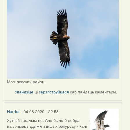
Могилевский район.
Увайдзіце
ці
зарэгіструйцеся
каб пакідаць каментары.
Harrier
- 04.08.2020 - 22:53
Хутчэй так, чым не. Але было б добра
In
паглядзець здымкі з іншых ракурсаў - калі
reply