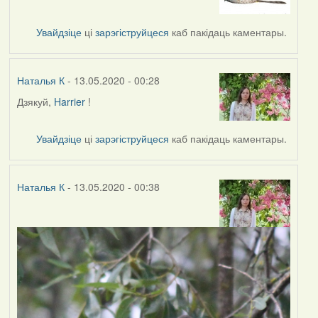
to
by
Увайдзіце
ці
зарэгіструйцеся
каб пакідаць каментары.
Наталья
К
Наталья К
- 13.05.2020 - 00:28
Дзякуй,
Harrier
!
In
reply
to
Увайдзіце
ці
зарэгіструйцеся
каб пакідаць каментары.
by
Harrier
Наталья К
- 13.05.2020 - 00:38