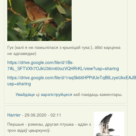
Гук (калі я не памылілася з крыніцай гука:), also карцінка
не адпавядае)
https://drive.google.com/file/d/1Bs-
7AL_SFTVXh7OJkU36m60ozVQHRrKL/view?usp=sharing
https://drive.google.com/file/d/1rsqSk66HPPdUeTqBllLzyeUkxEAJ
usp=sharing
Увайдзіце
ці
зарэгіструйцеся
каб пакідаць каментары.
Harrier
- 29.06.2020 - 02:11
Першыя - рэмезы, другая птушка - адзін з
In
трох відаў цвыркуноў.
reply