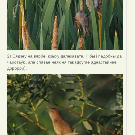
2) Сядзеў на вярбе, крыху далекавата. Нібы і падобны да
чаротаўкі, але спявае неяк ня так (доўгае аднастайнае
дрррррр).