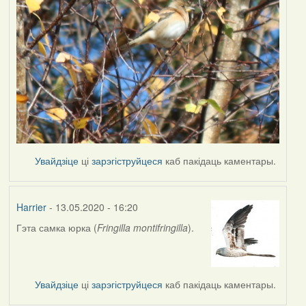
Увайдзіце
ці
зарэгіструйцеся
каб пакідаць каментары.
Harrier
- 13.05.2020 - 16:20
Гэта самка юрка (
Fringilla montifringilla
).
In
reply
to
by
Увайдзіце
ці
зарэгіструйцеся
каб пакідаць каментары.
Наталья
К