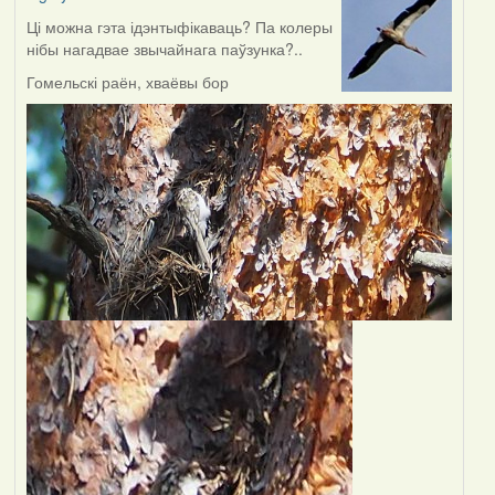
Ці можна гэта ідэнтыфікаваць? Па колеры
нібы нагадвае звычайнага паўзунка?..
Гомельскі раён, хваёвы бор