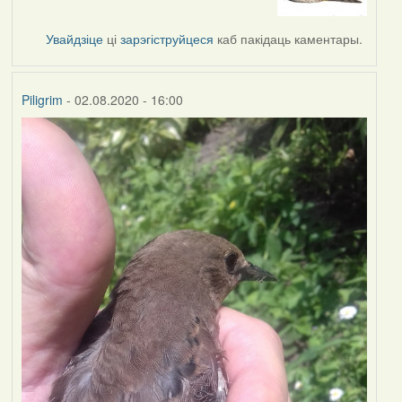
to
by
Увайдзіце
ці
зарэгіструйцеся
каб пакідаць каментары.
Lighty
Piligrim
- 02.08.2020 - 16:00