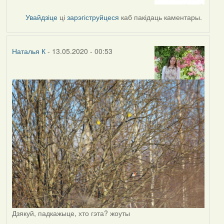
to
by
Увайдзіце
ці
зарэгіструйцеся
каб пакідаць каментары.
Наталья
К
Наталья К
- 13.05.2020 - 00:53
Дзякуй, падкажыце, хто гэта? жоуты