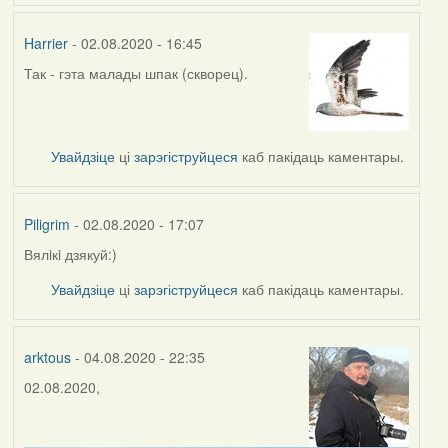
Harrier
- 02.08.2020 - 16:45
Так - гэта малады шпак (скворец).
In
reply
to
by
Увайдзіце
ці
зарэгіструйцеся
каб пакідаць каментары.
Piligrim
Piligrim
- 02.08.2020 - 17:07
Вялiкi дзякуй:)
In
reply
Увайдзіце
ці
зарэгіструйцеся
каб пакідаць каментары.
to
by
Harrier
arktous
- 04.08.2020 - 22:35
02.08.2020,