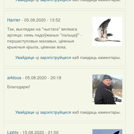
Harrier
- 05.08.2020 - 13:52
Так, выглядае на "чыстага" вялікага
In
арляца: семь падоўжаных "пальцаў" -
reply
першаступовых махавых, цёмныя
to
крыючыя крыла, цёмнае вока.
by
arktous
Увайдзіце
ці
зарэгіструйцеся
каб пакідаць каментары.
arktous
- 05.08.2020 - 20:18
Благодарю!
In
reply
to
by
Увайдзіце
ці
зарэгіструйцеся
каб пакідаць каментары.
Harrier
Lighty
- 15.08.2020 - 21:00