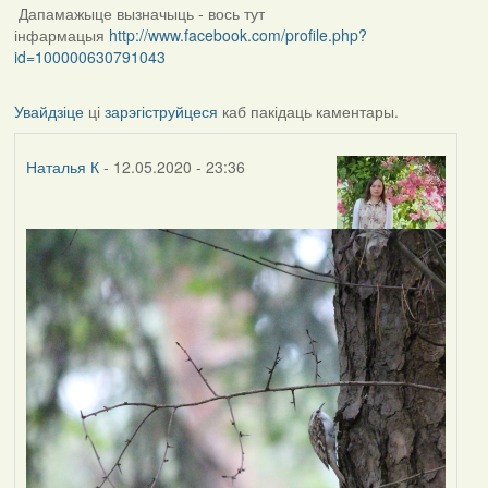
Дапамажыце вызначыць - вось тут
інфармацыя
http://www.facebook.com/profile.php?
id=100000630791043
Увайдзіце
ці
зарэгіструйцеся
каб пакідаць каментары.
Наталья К
- 12.05.2020 - 23:36