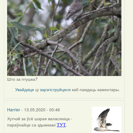
Што за птушка?
Увайдзіце
ці
зарэгіструйцеся
каб пакідаць каментары.
Harrier
- 13.05.2020 - 00:46
Хутчэй за ўсё шэрая валасяніца -
In
параўнайце са здымкамі
.
ТУТ
reply