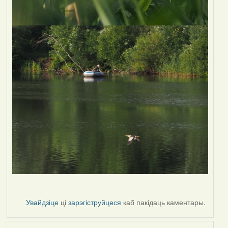
Увайдзіце
ці
зарэгіструйцеся
каб пакідаць каментары.