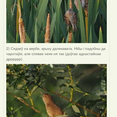
2) Сядзеў на вярбе, крыху далекавата. Нібы і падобны да
чаротаўкі, але спявае неяк ня так (доўгае аднастайнае
дрррррр).