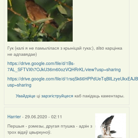
Гук (калі я не памылілася з крыніцай гука:), also карцінка
не адпавядае)
https://drive.google.com/file/d/1Bs-
7AL_SFTVXh7OJkU36m60ozVQHRrKL/view?usp=sharing
https://drive.google.com/file/d/1rsqSk66HPPdUeTqBllLzyeUkxEAJ
usp=sharing
Увайдзіце
ці
зарэгіструйцеся
каб пакідаць каментары.
Harrier
- 29.06.2020 - 02:11
Першыя - рэмезы, другая птушка - адзін з
In
трох відаў цвыркуноў.
reply