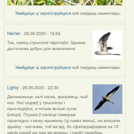
Увайдзіце
ці
зарэгіструйцеся
каб пакідаць каментары.
Harrier
- 06.06.2020 - 16:54
Так, самец стрынаткі-чаротаўкі. Здымак
In
дастаткова добры для вызначэння.
reply
to
by
Увайдзіце
ці
зарэгіструйцеся
каб пакідаць каментары.
Lighty
Lighty
- 28.06.2020 - 22:30
Дапамажыце, калі ласка, зразумець, чый
нос. Нос сядзеў у трыснягах і
прыглядаўся, а потым вельмі хутка
ўляцеў. Птушка ў палёце памерам
прыкладна з качку-крыжанку (ці нават менш), на апошнім
здымку - магчыма, той жа від, бо сфатаграфавана на 10
хвілін раней на тым жа возеры, і палёт падобны.