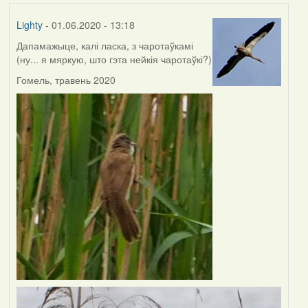
Lighty
- 01.06.2020 - 13:18
Дапамажыце, калі ласка, з чаротаўкамі
(ну... я мяркую, што гэта нейкія чаротаўкі?)
Гомель, травень 2020