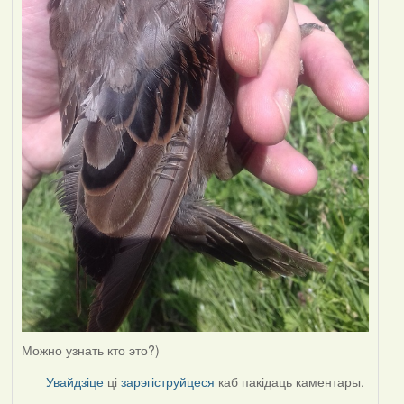
Можно узнать кто это?)
Увайдзіце
ці
зарэгіструйцеся
каб пакідаць каментары.