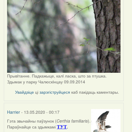
Прывiтанне. Падкажыце, калi ласка, што за птушка.
Здымак у парку Чалюскiнцау 09.09.2014
Увайдзіце
ці
зарэгіструйцеся
каб пакідаць каментары.
Harrier
- 13.05.2020 - 00:17
Гэта звычайны паўзунок (
Certhia familiaris
).
In
Параўнайце са здымкамі
.
ТУТ
reply