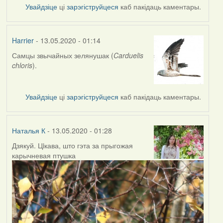
Увайдзіце
ці
зарэгіструйцеся
каб пакідаць каментары.
Harrier
- 13.05.2020 - 01:14
Самцы звычайных зелянушак (
Carduelis
In
chloris
).
reply
to
by
Увайдзіце
ці
зарэгіструйцеся
каб пакідаць каментары.
Наталья
К
Наталья К
- 13.05.2020 - 01:28
Дзякуй. Цiкава, што гэта за прыгожая
In
карычневая птушка
reply
to
by
Harrier