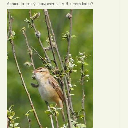
Апошні зняты ў іншы дзень, і м.б. нехта іншы?