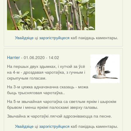
Увайдзіце
ці
зарэгіструйцеся
каб пакідаць каментары.
Harrier
- 01.06.2020 - 14:02
На першых двух здымках, і хутчэй за ўсё
In
на 4-м - дроздавая чаротаўка, з гучным і
reply
скрыпучым голасам.
to
by
На 3-м цяжка адначзначна сказаць - можа
Lighty
быць трысняговая чаротаўка..
На 5-м звычайная чаротаўка са светлым яркім і шырокім
брывом і менш яркімі палоскамі зверху галавы.
Звычайна ж чаротаўкі лягчэй адрозніваюцца па песне.
Увайдзіце
ці
зарэгіструйцеся
каб пакідаць каментары.