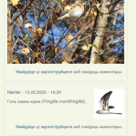
Увайдзіце
ці
зарэгіструйцеся
каб пакідаць каментары.
Harrier
- 13.05.2020 - 16:20
Гэта самка юрка (
Fringilla montifringilla
).
In
reply
to
by
Увайдзіце
ці
зарэгіструйцеся
каб пакідаць каментары.
Наталья
К