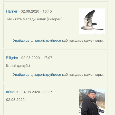
Harrier
- 02.08.2020 - 16:45
Так - гэта малады шпак (скворец).
In
reply
to
by
Увайдзіце
ці
зарэгіструйцеся
каб пакідаць каментары.
Piligrim
Piligrim
- 02.08.2020 - 17:07
Вялiкi дзякуй:)
In
reply
Увайдзіце
ці
зарэгіструйцеся
каб пакідаць каментары.
to
by
Harrier
arktous
- 04.08.2020 - 22:35
02.08.2020,