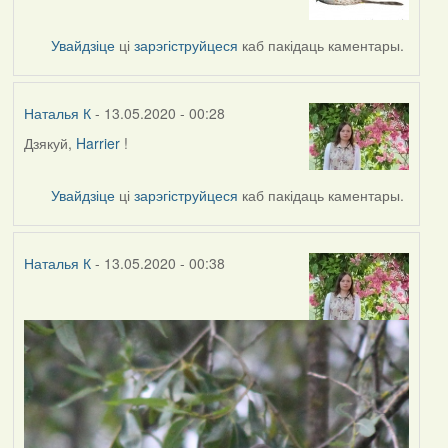
to
by
Увайдзіце
ці
зарэгіструйцеся
каб пакідаць каментары.
Наталья
К
Наталья К
- 13.05.2020 - 00:28
Дзякуй,
Harrier
!
In
reply
to
Увайдзіце
ці
зарэгіструйцеся
каб пакідаць каментары.
by
Harrier
Наталья К
- 13.05.2020 - 00:38