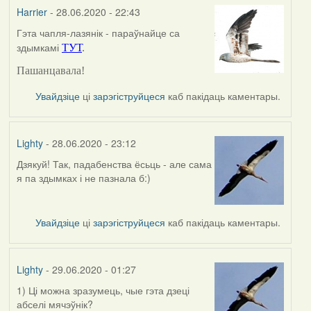
Harrier
- 28.06.2020 - 22:43
Гэта чапля-лазянік - параўнайце са
In
здымкамі
ТУТ
.
reply
to
Пашанцавала!
by
Lighty
Увайдзіце
ці
зарэгіструйцеся
каб пакідаць каментары.
Lighty
- 28.06.2020 - 23:12
Дзякуй! Так, падабенства ёсьць - але сама
In
я па здымках і не пазнала б:)
reply
to
by
Увайдзіце
ці
зарэгіструйцеся
каб пакідаць каментары.
Harrier
Lighty
- 29.06.2020 - 01:27
1) Ці можна зразумець, чые гэта дзеці
абселі мячэўнік?