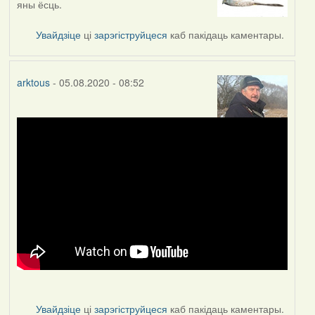
яны ёсць.
to
by
Увайдзіце
ці
зарэгіструйцеся
каб пакідаць каментары.
arktous
arktous
- 05.08.2020 - 08:52
Увайдзіце
ці
зарэгіструйцеся
каб пакідаць каментары.