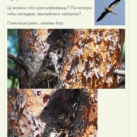
Ці можна гэта ідэнтыфікаваць? Па колеры
нібы нагадвае звычайнага паўзунка?..
Гомельскі раён, хваёвы бор