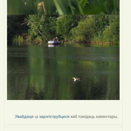
Увайдзіце
ці
зарэгіструйцеся
каб пакідаць каментары.