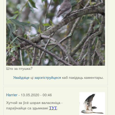
Што за птушка?
Увайдзіце
ці
зарэгіструйцеся
каб пакідаць каментары.
Harrier
- 13.05.2020 - 00:46
Хутчэй за ўсё шэрая валасяніца -
In
параўнайце са здымкамі
.
ТУТ
reply