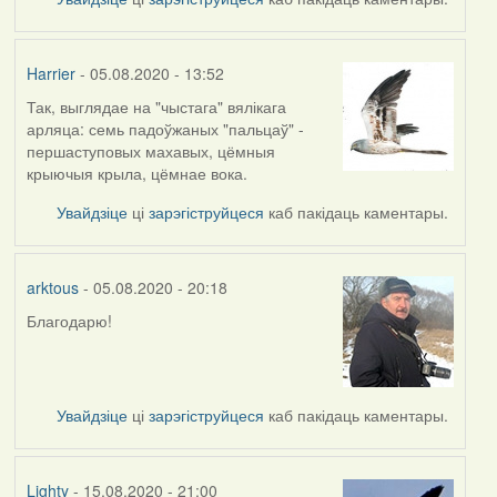
Harrier
- 05.08.2020 - 13:52
Так, выглядае на "чыстага" вялікага
In
арляца: семь падоўжаных "пальцаў" -
reply
першаступовых махавых, цёмныя
to
крыючыя крыла, цёмнае вока.
by
arktous
Увайдзіце
ці
зарэгіструйцеся
каб пакідаць каментары.
arktous
- 05.08.2020 - 20:18
Благодарю!
In
reply
to
by
Увайдзіце
ці
зарэгіструйцеся
каб пакідаць каментары.
Harrier
Lighty
- 15.08.2020 - 21:00