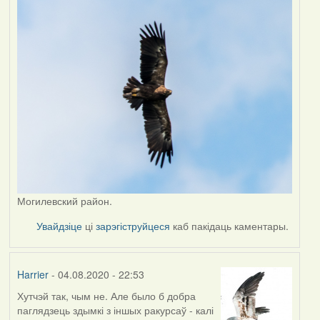
Могилевский район.
Увайдзіце
ці
зарэгіструйцеся
каб пакідаць каментары.
Harrier
- 04.08.2020 - 22:53
Хутчэй так, чым не. Але было б добра
In
паглядзець здымкі з іншых ракурсаў - калі
reply