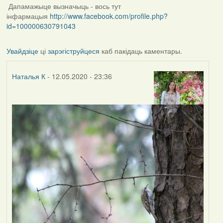
Дапамажыце вызначыць - вось тут
інфармацыя
http://www.facebook.com/profile.php?
id=100000630791043
Увайдзіце
ці
зарэгіструйцеся
каб пакідаць каментары.
Наталья К
- 12.05.2020 - 23:36