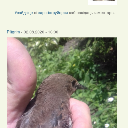
to
by
Увайдзіце
ці
зарэгіструйцеся
каб пакідаць каментары.
Lighty
Piligrim
- 02.08.2020 - 16:00