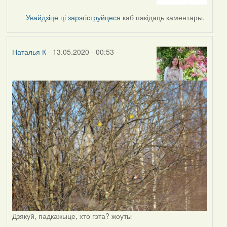
to
by
Увайдзіце
ці
зарэгіструйцеся
каб пакідаць каментары.
Наталья
К
Наталья К
- 13.05.2020 - 00:53
Дзякуй, падкажыце, хто гэта? жоуты