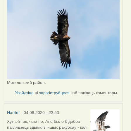
Могилевский район.
Увайдзіце
ці
зарэгіструйцеся
каб пакідаць каментары.
Harrier
- 04.08.2020 - 22:53
Хутчэй так, чым не. Але было б добра
In
паглядзець здымкі з іншых ракурсаў - калі
reply