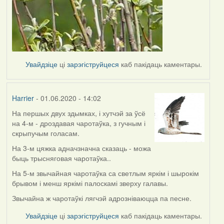
Увайдзіце
ці
зарэгіструйцеся
каб пакідаць каментары.
Harrier
- 01.06.2020 - 14:02
На першых двух здымках, і хутчэй за ўсё
In
на 4-м - дроздавая чаротаўка, з гучным і
reply
скрыпучым голасам.
to
by
На 3-м цяжка адначзначна сказаць - можа
Lighty
быць трысняговая чаротаўка..
На 5-м звычайная чаротаўка са светлым яркім і шырокім
брывом і менш яркімі палоскамі зверху галавы.
Звычайна ж чаротаўкі лягчэй адрозніваюцца па песне.
Увайдзіце
ці
зарэгіструйцеся
каб пакідаць каментары.