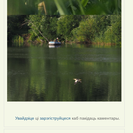
Увайдзіце
ці
зарэгіструйцеся
каб пакідаць каментары.