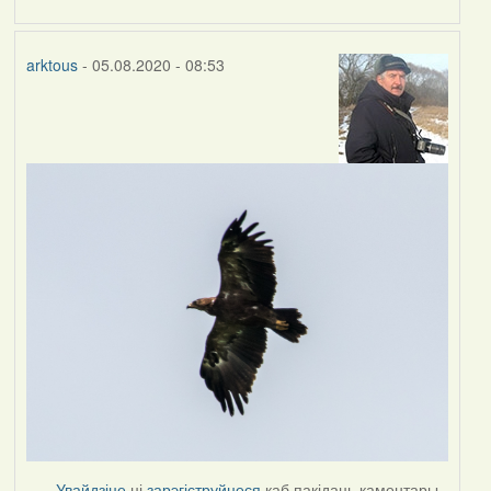
arktous
- 05.08.2020 - 08:53
Увайдзіце
ці
зарэгіструйцеся
каб пакідаць каментары.