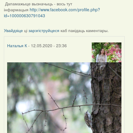
Дапамажыце вызначыць - вось тут
інфармацыя
http://www.facebook.com/profile.php?
id=100000630791043
Увайдзіце
ці
зарэгіструйцеся
каб пакідаць каментары.
Наталья К
- 12.05.2020 - 23:36