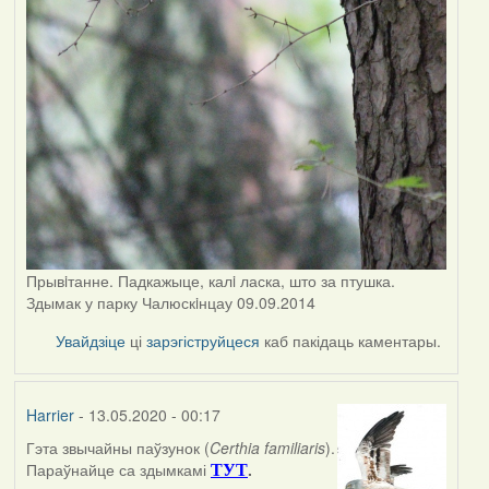
Прывiтанне. Падкажыце, калi ласка, што за птушка.
Здымак у парку Чалюскiнцау 09.09.2014
Увайдзіце
ці
зарэгіструйцеся
каб пакідаць каментары.
Harrier
- 13.05.2020 - 00:17
Гэта звычайны паўзунок (
Certhia familiaris
).
In
Параўнайце са здымкамі
.
ТУТ
reply