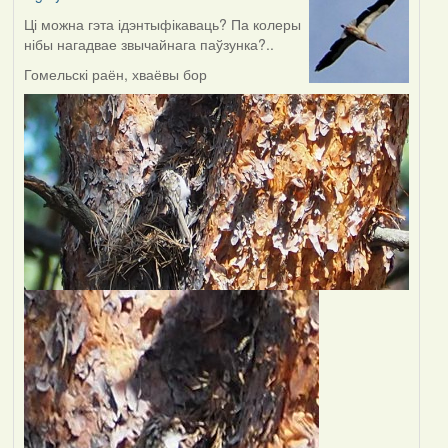
Ці можна гэта ідэнтыфікаваць? Па колеры
нібы нагадвае звычайнага паўзунка?..
Гомельскі раён, хваёвы бор