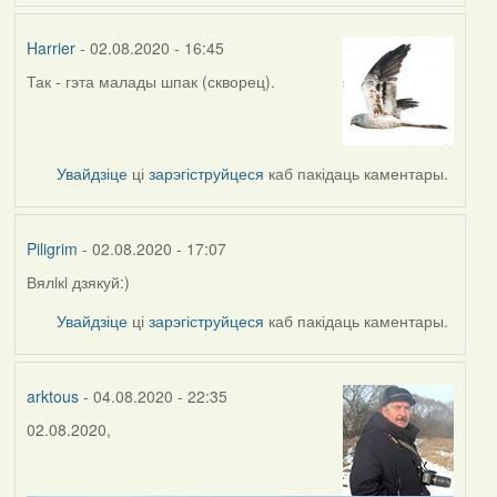
Harrier
- 02.08.2020 - 16:45
Так - гэта малады шпак (скворец).
In
reply
to
by
Увайдзіце
ці
зарэгіструйцеся
каб пакідаць каментары.
Piligrim
Piligrim
- 02.08.2020 - 17:07
Вялiкi дзякуй:)
In
reply
Увайдзіце
ці
зарэгіструйцеся
каб пакідаць каментары.
to
by
Harrier
arktous
- 04.08.2020 - 22:35
02.08.2020,