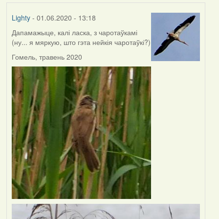
Lighty
- 01.06.2020 - 13:18
Дапамажыце, калі ласка, з чаротаўкамі
(ну... я мяркую, што гэта нейкія чаротаўкі?)
Гомель, травень 2020