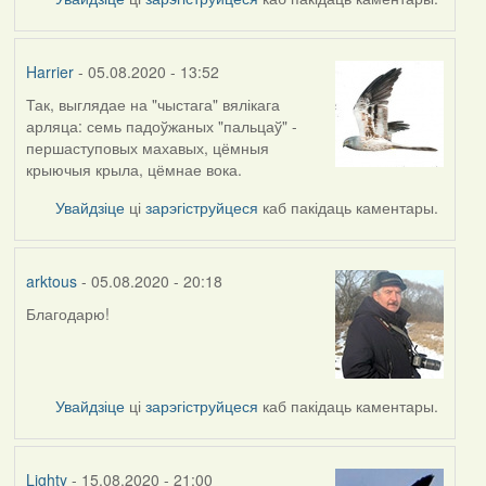
Harrier
- 05.08.2020 - 13:52
Так, выглядае на "чыстага" вялікага
In
арляца: семь падоўжаных "пальцаў" -
reply
першаступовых махавых, цёмныя
to
крыючыя крыла, цёмнае вока.
by
arktous
Увайдзіце
ці
зарэгіструйцеся
каб пакідаць каментары.
arktous
- 05.08.2020 - 20:18
Благодарю!
In
reply
to
by
Увайдзіце
ці
зарэгіструйцеся
каб пакідаць каментары.
Harrier
Lighty
- 15.08.2020 - 21:00