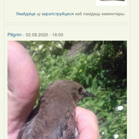
to
by
Увайдзіце
ці
зарэгіструйцеся
каб пакідаць каментары.
Lighty
Piligrim
- 02.08.2020 - 16:00