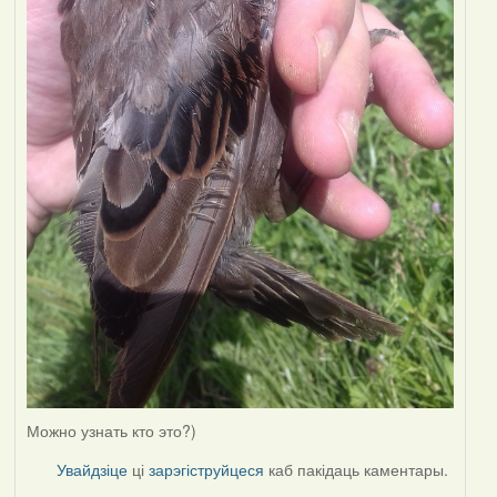
Можно узнать кто это?)
Увайдзіце
ці
зарэгіструйцеся
каб пакідаць каментары.