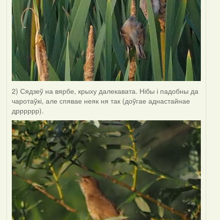
2) Сядзеў на вярбе, крыху далекавата. Нібы і падобны да
чаротаўкі, але спявае неяк ня так (доўгае аднастайнае
дрррррр).