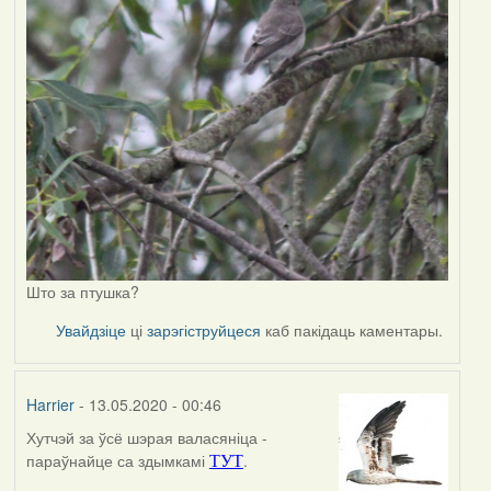
Што за птушка?
Увайдзіце
ці
зарэгіструйцеся
каб пакідаць каментары.
Harrier
- 13.05.2020 - 00:46
Хутчэй за ўсё шэрая валасяніца -
In
параўнайце са здымкамі
.
ТУТ
reply