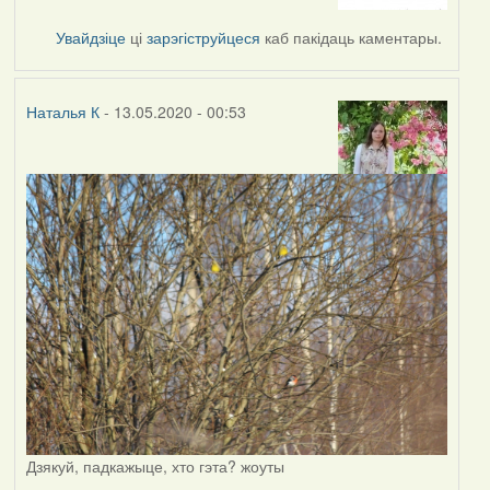
to
by
Увайдзіце
ці
зарэгіструйцеся
каб пакідаць каментары.
Наталья
К
Наталья К
- 13.05.2020 - 00:53
Дзякуй, падкажыце, хто гэта? жоуты