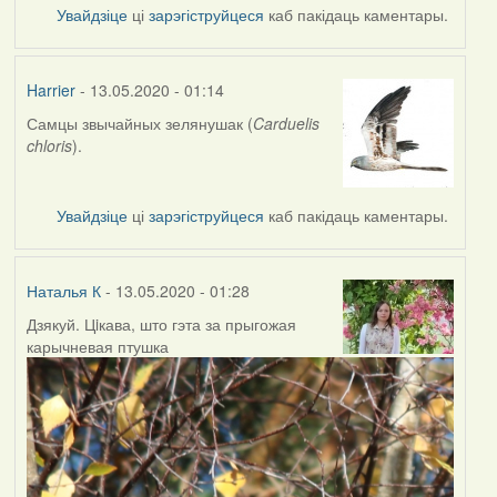
Увайдзіце
ці
зарэгіструйцеся
каб пакідаць каментары.
Harrier
- 13.05.2020 - 01:14
Самцы звычайных зелянушак (
Carduelis
In
chloris
).
reply
to
by
Увайдзіце
ці
зарэгіструйцеся
каб пакідаць каментары.
Наталья
К
Наталья К
- 13.05.2020 - 01:28
Дзякуй. Цiкава, што гэта за прыгожая
In
карычневая птушка
reply
to
by
Harrier