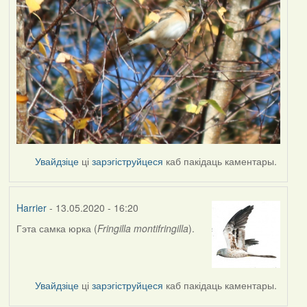
Увайдзіце
ці
зарэгіструйцеся
каб пакідаць каментары.
Harrier
- 13.05.2020 - 16:20
Гэта самка юрка (
Fringilla montifringilla
).
In
reply
to
by
Увайдзіце
ці
зарэгіструйцеся
каб пакідаць каментары.
Наталья
К