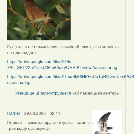
Гук (калі я не памылілася з крыніцай гука:), also карцінка
не адпавядае)
https://drive.google.com/file/d/1Bs-
7AL_SFTVXh7OJkU36m60ozVQHRrKL/view?usp=sharing
https://drive.google.com/file/d/1rsqSk66HPPdUeTqBllLzyeUkxEAJ
usp=sharing
Увайдзіце
ці
зарэгіструйцеся
каб пакідаць каментары.
Harrier
- 29.06.2020 - 02:11
Першыя - рэмезы, другая птушка - адзін з
In
трох відаў цвыркуноў.
reply