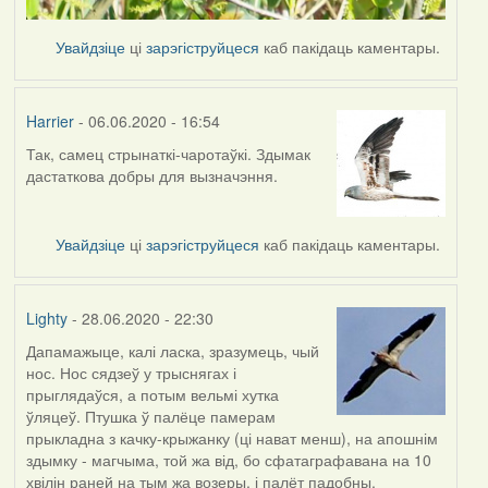
Увайдзіце
ці
зарэгіструйцеся
каб пакідаць каментары.
Harrier
- 06.06.2020 - 16:54
Так, самец стрынаткі-чаротаўкі. Здымак
In
дастаткова добры для вызначэння.
reply
to
by
Увайдзіце
ці
зарэгіструйцеся
каб пакідаць каментары.
Lighty
Lighty
- 28.06.2020 - 22:30
Дапамажыце, калі ласка, зразумець, чый
нос. Нос сядзеў у трыснягах і
прыглядаўся, а потым вельмі хутка
ўляцеў. Птушка ў палёце памерам
прыкладна з качку-крыжанку (ці нават менш), на апошнім
здымку - магчыма, той жа від, бо сфатаграфавана на 10
хвілін раней на тым жа возеры, і палёт падобны.