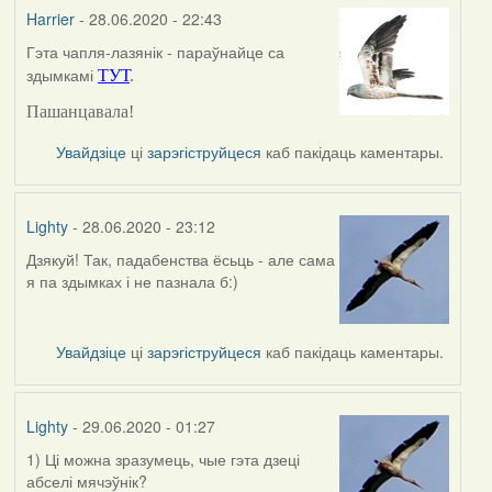
Harrier
- 28.06.2020 - 22:43
Гэта чапля-лазянік - параўнайце са
In
здымкамі
ТУТ
.
reply
to
Пашанцавала!
by
Lighty
Увайдзіце
ці
зарэгіструйцеся
каб пакідаць каментары.
Lighty
- 28.06.2020 - 23:12
Дзякуй! Так, падабенства ёсьць - але сама
In
я па здымках і не пазнала б:)
reply
to
by
Увайдзіце
ці
зарэгіструйцеся
каб пакідаць каментары.
Harrier
Lighty
- 29.06.2020 - 01:27
1) Ці можна зразумець, чые гэта дзеці
абселі мячэўнік?