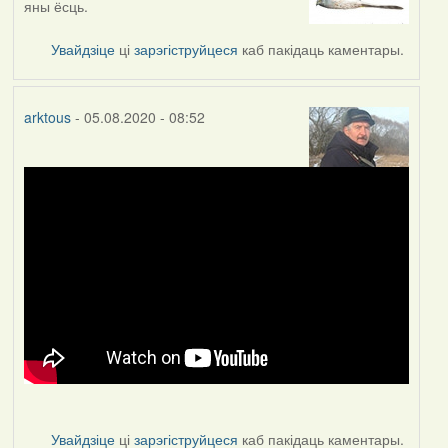
яны ёсць.
to
by
Увайдзіце
ці
зарэгіструйцеся
каб пакідаць каментары.
arktous
arktous
- 05.08.2020 - 08:52
Увайдзіце
ці
зарэгіструйцеся
каб пакідаць каментары.