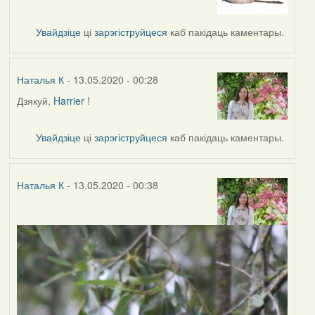
to
by
Увайдзіце
ці
зарэгіструйцеся
каб пакідаць каментары.
Наталья
К
Наталья К
- 13.05.2020 - 00:28
Дзякуй,
Harrier
!
In
reply
to
Увайдзіце
ці
зарэгіструйцеся
каб пакідаць каментары.
by
Harrier
Наталья К
- 13.05.2020 - 00:38