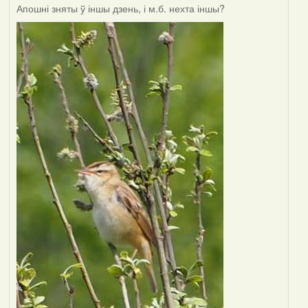
Апошні зняты ў іншы дзень, і м.б. нехта іншы?