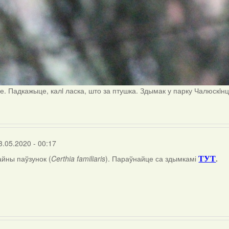
е. Падкажыце, калi ласка, што за птушка. Здымак у парку Чалюскiн
3.05.2020 - 00:17
айны паўзунок (
Certhia familiaris
). Параўнайце са здымкамі
.
ТУТ