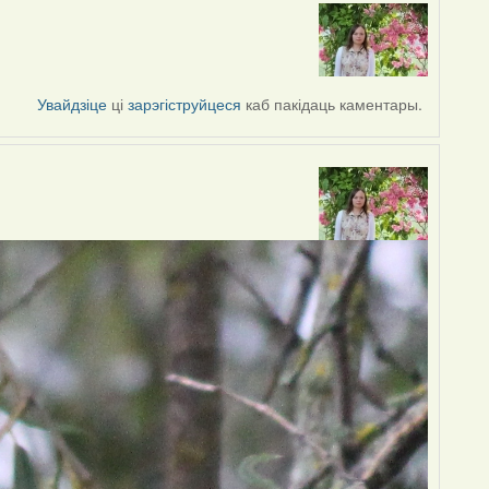
Увайдзіце
ці
зарэгіструйцеся
каб пакідаць каментары.