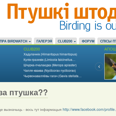
ПРА BIRDWATCH
ГАЛЕРЭЯ
CLUB200
ФОРУМ
СПІСЫ П
CLUB200
АПОШ
Хадулачнік (Himantopus himantopus)
Кулік-гразевік (Limicola falcinellus…
Шчурка-пчалаедка (Merops apiaster)
Чапля-кваква (Nycticorax nycticorax)
Чырвонаваллёвы гагач (Gavia stellata…
за птушка??
 вызначыць - вось тут інфармацыя
http://www.facebook.com/profi