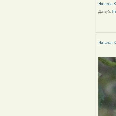
Наталья К
Дзякуй,
Ha
In
reply
to
by
Harrier
Наталья К