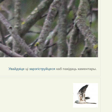
Увайдзіце
ці
зарэгіструйцеся
каб пакідаць каментары.