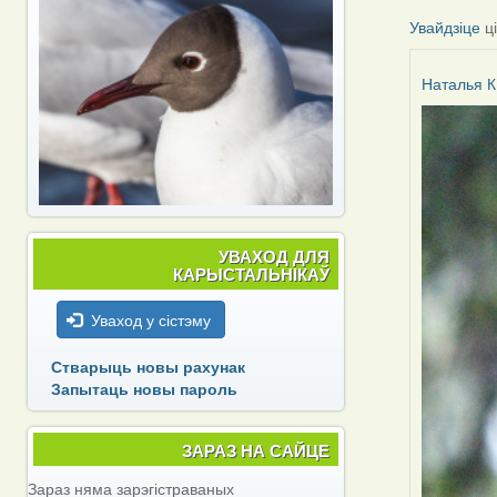
Увайдзіце
ц
Наталья К
УВАХОД ДЛЯ
КАРЫСТАЛЬНІКАЎ
Уваход у сістэму
Стварыць новы рахунак
Запытаць новы пароль
ЗАРАЗ НА САЙЦЕ
Зараз няма зарэгістраваных