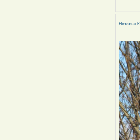
Наталья
К
Наталья К