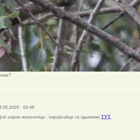
ушка?
3.05.2020 - 00:46
 ўсё шэрая валасяніца - параўнайце са здымкамі
.
ТУТ