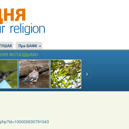
ТУШАК
Пра БАФК
НІЯ ФОТАЗДЫМКІ
le.php?id=100000630791043