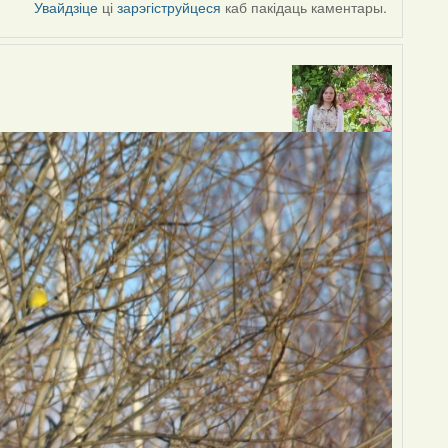
Увайдзіце
ці
зарэгіструйцеся
каб пакідаць каментары.