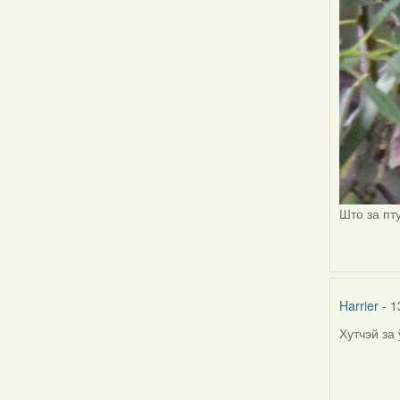
Што за пт
Harrier
- 1
Хутчэй за
In
reply
to
by