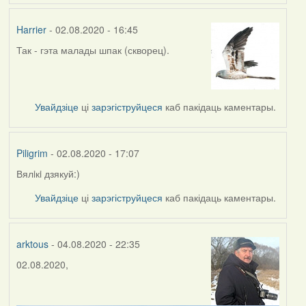
Harrier
- 02.08.2020 - 16:45
Так - гэта малады шпак (скворец).
In
reply
to
by
Увайдзіце
ці
зарэгіструйцеся
каб пакідаць каментары.
Piligrim
Piligrim
- 02.08.2020 - 17:07
Вялiкi дзякуй:)
In
reply
Увайдзіце
ці
зарэгіструйцеся
каб пакідаць каментары.
to
by
Harrier
arktous
- 04.08.2020 - 22:35
02.08.2020,