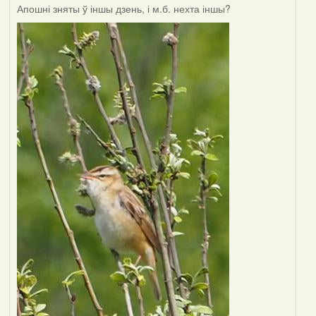
Апошні зняты ў іншы дзень, і м.б. нехта іншы?