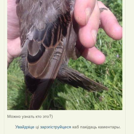
Можно узнать кто это?)
Увайдзіце
ці
зарэгіструйцеся
каб пакідаць каментары.