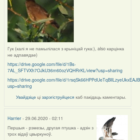
Гук (калі я не памылілася з крыніцай гука:), also карцінка
не адпавядае)
https://drive.google.com/file/d/1Bs-
7AL_SFTVXh7OJkU36m60ozVQHRrKL/view?usp=sharing
https://drive.google.com/file/d/1rsqSk66HPPdUeTqBllLzyeUkxEAJ
usp=sharing
Увайдзіце
ці
зарэгіструйцеся
каб пакідаць каментары.
Harrier
- 29.06.2020 - 02:11
Першыя - рэмезы, другая птушка - адзін з
In
трох відаў цвыркуноў.
reply