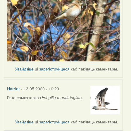
Увайдзіце
ці
зарэгіструйцеся
каб пакідаць каментары.
Harrier
- 13.05.2020 - 16:20
Гэта самка юрка (
Fringilla montifringilla
).
In
reply
to
by
Увайдзіце
ці
зарэгіструйцеся
каб пакідаць каментары.
Наталья
К