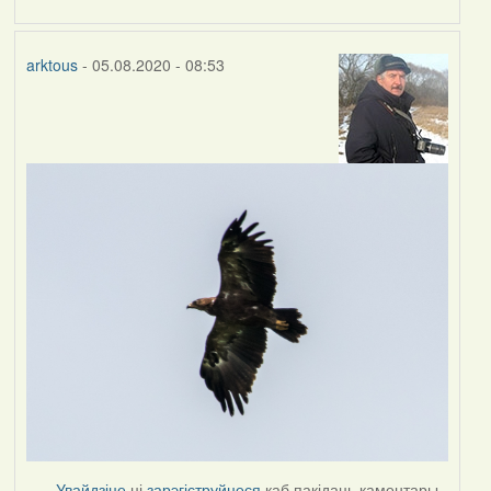
arktous
- 05.08.2020 - 08:53
Увайдзіце
ці
зарэгіструйцеся
каб пакідаць каментары.