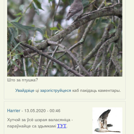
Што за птушка?
Увайдзіце
ці
зарэгіструйцеся
каб пакідаць каментары.
Harrier
- 13.05.2020 - 00:46
Хутчэй за ўсё шэрая валасяніца -
In
параўнайце са здымкамі
.
ТУТ
reply