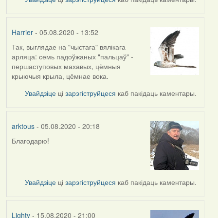
Harrier
- 05.08.2020 - 13:52
Так, выглядае на "чыстага" вялікага
In
арляца: семь падоўжаных "пальцаў" -
reply
першаступовых махавых, цёмныя
to
крыючыя крыла, цёмнае вока.
by
arktous
Увайдзіце
ці
зарэгіструйцеся
каб пакідаць каментары.
arktous
- 05.08.2020 - 20:18
Благодарю!
In
reply
to
by
Увайдзіце
ці
зарэгіструйцеся
каб пакідаць каментары.
Harrier
Lighty
- 15.08.2020 - 21:00