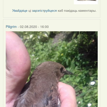
to
by
Увайдзіце
ці
зарэгіструйцеся
каб пакідаць каментары.
Lighty
Piligrim
- 02.08.2020 - 16:00