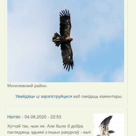
Могилевский район.
Увайдзіце
ці
зарэгіструйцеся
каб пакідаць каментары.
Harrier
- 04.08.2020 - 22:53
Хутчэй так, чым не. Але было б добра
In
паглядзець здымкі з іншых ракурсаў - калі
reply