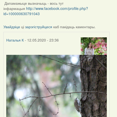
Дапамажыце вызначыць - вось тут
інфармацыя
http://www.facebook.com/profile.php?
id=100000630791043
Увайдзіце
ці
зарэгіструйцеся
каб пакідаць каментары.
Наталья К
- 12.05.2020 - 23:36