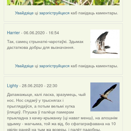
Увайдзіце
ці
зарэгіструйцеся
каб пакідаць каментары.
Harrier
- 06.06.2020 - 16:54
Так, самец стрынаткі-чаротаўкі. Здымак
In
дастаткова добры для вызначэння.
reply
to
by
Увайдзіце
ці
зарэгіструйцеся
каб пакідаць каментары.
Lighty
Lighty
- 28.06.2020 - 22:30
Дапамажыце, калі ласка, зразумець, чый
нос. Нос сядзеў у трыснягах і
прыглядаўся, а потым вельмі хутка
ўляцеў. Птушка ў палёце памерам
прыкладна з качку-крыжанку (ці нават менш), на апошнім
здымку - магчыма, той жа від, бо сфатаграфавана на 10
хвілін раней на тым жа возеры, і палёт падобны.