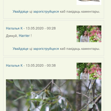
to
by
Увайдзіце
ці
зарэгіструйцеся
каб пакідаць каментары.
Наталья
К
Наталья К
- 13.05.2020 - 00:28
Дзякуй,
Harrier
!
In
reply
to
Увайдзіце
ці
зарэгіструйцеся
каб пакідаць каментары.
by
Harrier
Наталья К
- 13.05.2020 - 00:38