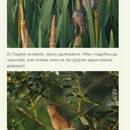
2) Сядзеў на вярбе, крыху далекавата. Нібы і падобны да
чаротаўкі, але спявае неяк ня так (доўгае аднастайнае
дрррррр).