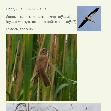
Lighty
- 01.06.2020 - 13:18
Дапамажыце, калі ласка, з чаротаўкамі
(ну... я мяркую, што гэта нейкія чаротаўкі?)
Гомель, травень 2020