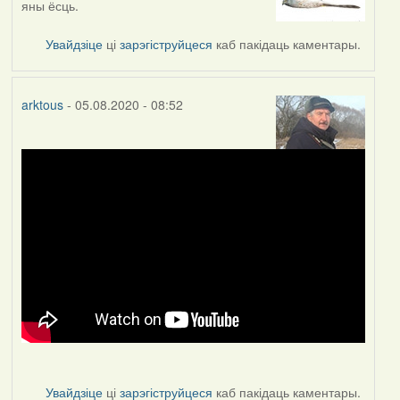
яны ёсць.
to
by
Увайдзіце
ці
зарэгіструйцеся
каб пакідаць каментары.
arktous
arktous
- 05.08.2020 - 08:52
Увайдзіце
ці
зарэгіструйцеся
каб пакідаць каментары.