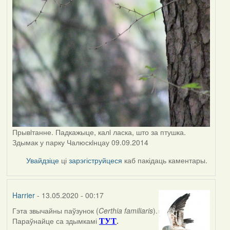
Прывiтанне. Падкажыце, калi ласка, што за птушка.
Здымак у парку Чалюскiнцау 09.09.2014
Увайдзіце
ці
зарэгіструйцеся
каб пакідаць каментары.
Harrier
- 13.05.2020 - 00:17
Гэта звычайны паўзунок (
Certhia familiaris
).
In
Параўнайце са здымкамі
.
ТУТ
reply