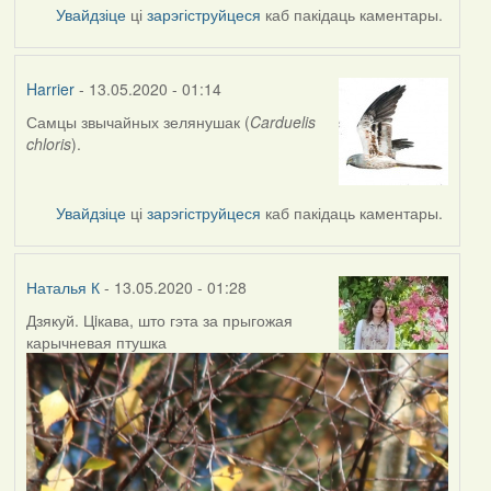
Увайдзіце
ці
зарэгіструйцеся
каб пакідаць каментары.
Harrier
- 13.05.2020 - 01:14
Самцы звычайных зелянушак (
Carduelis
In
chloris
).
reply
to
by
Увайдзіце
ці
зарэгіструйцеся
каб пакідаць каментары.
Наталья
К
Наталья К
- 13.05.2020 - 01:28
Дзякуй. Цiкава, што гэта за прыгожая
In
карычневая птушка
reply
to
by
Harrier