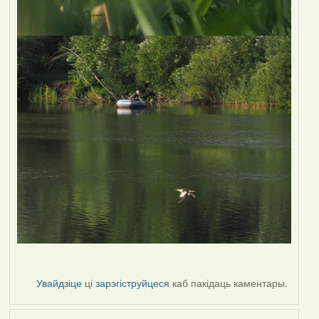
Увайдзіце
ці
зарэгіструйцеся
каб пакідаць каментары.