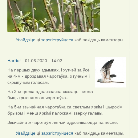
Увайдзіце
ці
зарэгіструйцеся
каб пакідаць каментары.
Harrier
- 01.06.2020 - 14:02
На першых двух здымках, і хутчэй за ўсё
In
на 4-м - дроздавая чаротаўка, з гучным і
reply
скрыпучым голасам.
to
by
На 3-м цяжка адначзначна сказаць - можа
Lighty
быць трысняговая чаротаўка..
На 5-м звычайная чаротаўка са светлым яркім і шырокім
брывом і менш яркімі палоскамі зверху галавы.
Звычайна ж чаротаўкі лягчэй адрозніваюцца па песне.
Увайдзіце
ці
зарэгіструйцеся
каб пакідаць каментары.