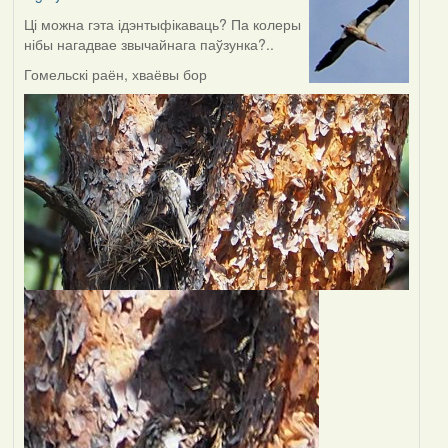
Ці можна гэта ідэнтыфікаваць? Па колеры
нібы нагадвае звычайнага паўзунка?..
Гомельскі раён, хваёвы бор