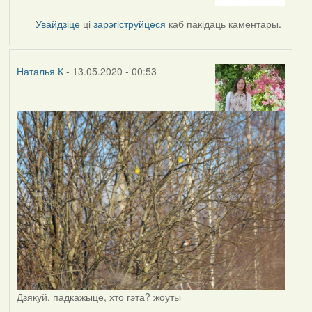
to
by
Увайдзіце
ці
зарэгіструйцеся
каб пакідаць каментары.
Наталья
К
Наталья К
- 13.05.2020 - 00:53
Дзякуй, падкажыце, хто гэта? жоуты