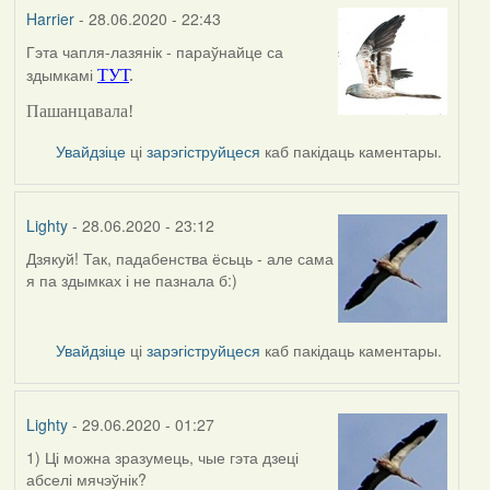
Harrier
- 28.06.2020 - 22:43
Гэта чапля-лазянік - параўнайце са
In
здымкамі
ТУТ
.
reply
to
Пашанцавала!
by
Lighty
Увайдзіце
ці
зарэгіструйцеся
каб пакідаць каментары.
Lighty
- 28.06.2020 - 23:12
Дзякуй! Так, падабенства ёсьць - але сама
In
я па здымках і не пазнала б:)
reply
to
by
Увайдзіце
ці
зарэгіструйцеся
каб пакідаць каментары.
Harrier
Lighty
- 29.06.2020 - 01:27
1) Ці можна зразумець, чые гэта дзеці
абселі мячэўнік?